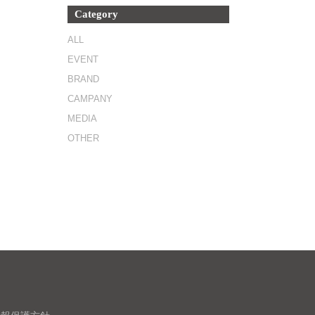
Category
ALL
EVENT
BRAND
CAMPANY
MEDIA
OTHER