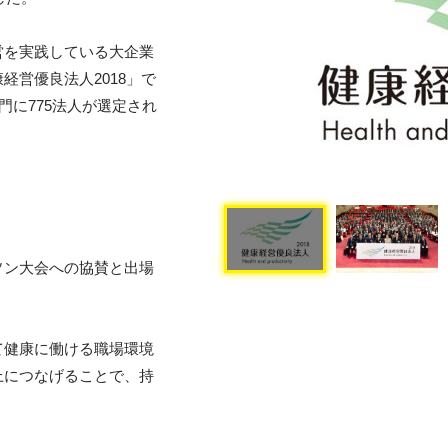
営を実践している大企業
経営優良法人2018」で
門に775法人が選定され
ソン大会への協賛と出場
て健康に働ける職場環境
上につなげることで、持